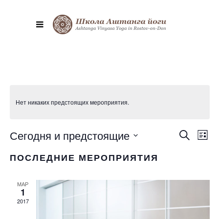
Нет никаких предстоящих мероприятия.
Сегодня и предстоящие
Меро
ПОИСК
Поиск
Списо
вид
И
Выбрать
нави
ПОСЛЕДНИЕ МЕРОПРИЯТИЯ
дату.
ПРОСМ
МЕРОП
МАР
1
НАВИГ
2017